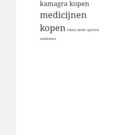
kamagra kopen
medicijnen
kopen
roken slecht
spieren
aankomen