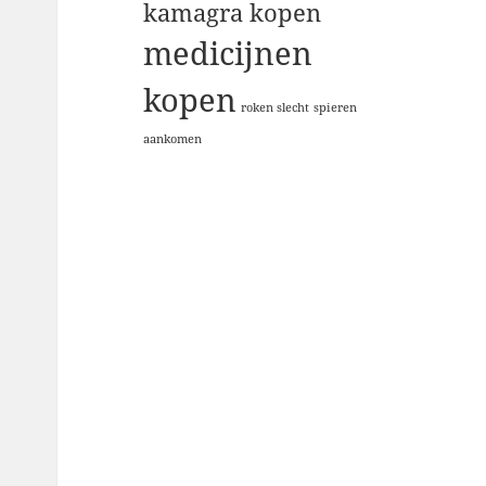
kamagra kopen
medicijnen
kopen
roken slecht
spieren
aankomen